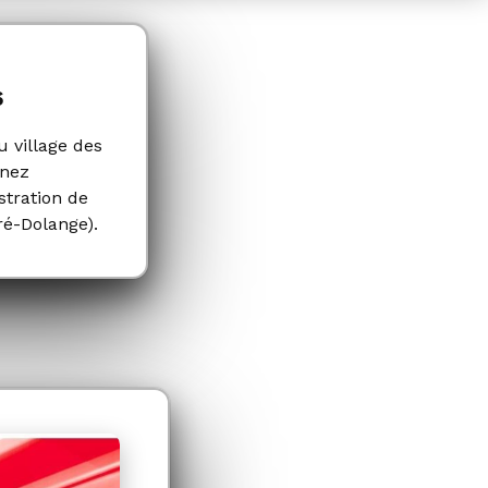
6
 village des
enez
tration de
ré-Dolange).