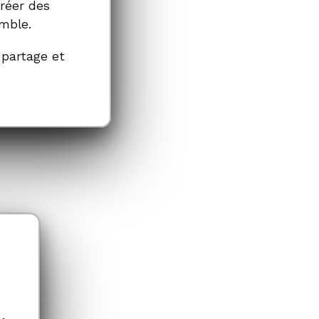
créer des
emble.
 partage et