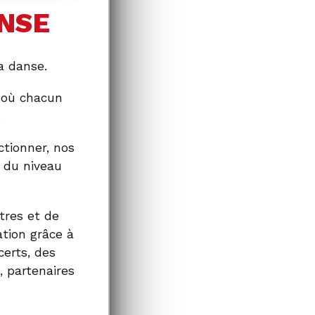
NSE
a danse.
e où chacun
.
ctionner, nos
 du niveau
tres et de
ation grâce à
erts, des
 partenaires