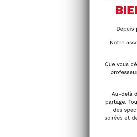
BI
Depuis 
Notre asso
Que vous déc
professeu
Au-delà d
partage. Tou
des spec
soirées et 